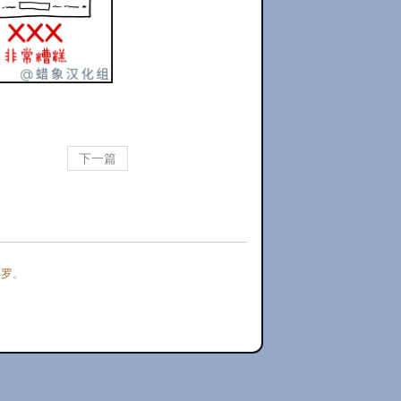
下一篇
门罗
。