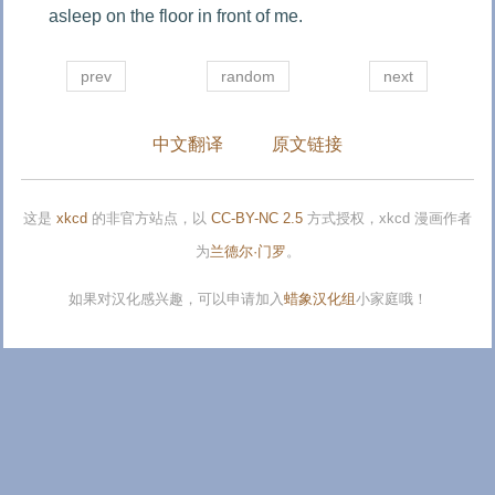
asleep on the floor in front of me.
prev
random
next
中文翻译
原文链接
这是
xkcd
的非官方站点，以
CC-BY-NC 2.5
方式授权，xkcd 漫画作者
为
兰德尔·门罗
。
如果对汉化感兴趣，可以申请加入
蜡象汉化组
小家庭哦！