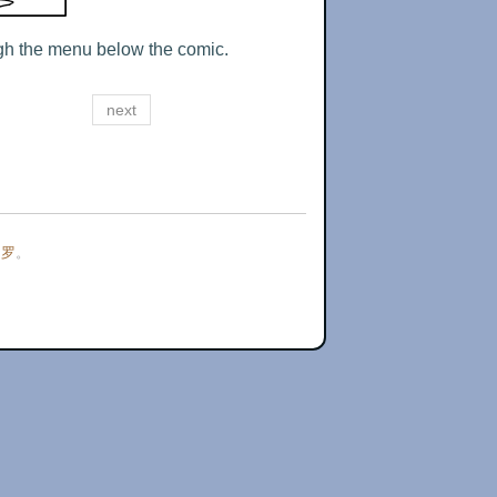
ugh the menu below the comic.
next
门罗
。