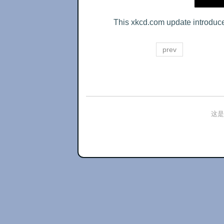
This xkcd.com update introduce
prev
这