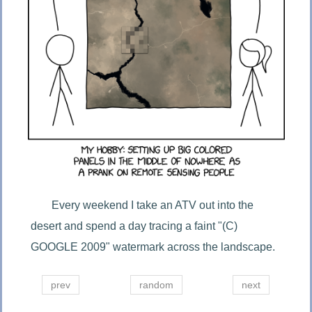
Every weekend I take an ATV out into the 
desert and spend a day tracing a faint "(C) 
GOOGLE 2009" watermark across the landscape.
prev
random
next