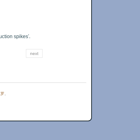
uction spikes'.
next
门罗
。