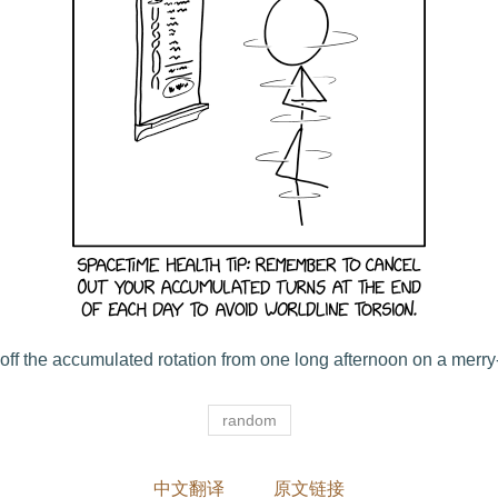
off the accumulated rotation from one long afternoon on a merry
random
中文翻译
原文链接