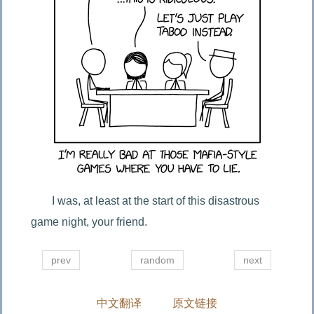
I was, at least at the start of this disastrous 
game night, your friend.
prev
random
next
中文翻译
原文链接