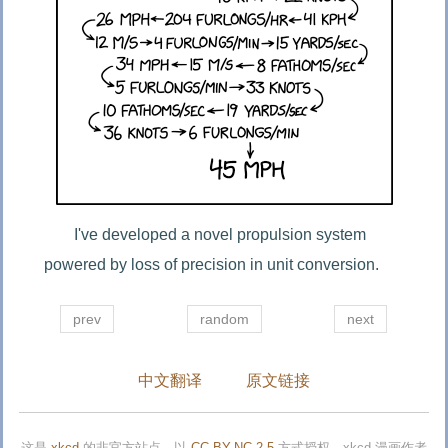
I've developed a novel propulsion system 
powered by loss of precision in unit conversion.
prev
random
next
中文翻译
原文链接
这是
xkcd
的非官方站点，以
CC-BY-NC 2.5
方式授权，xkcd 漫画作者