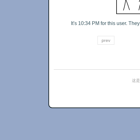
It's 10:34 PM for this user. The
prev
这