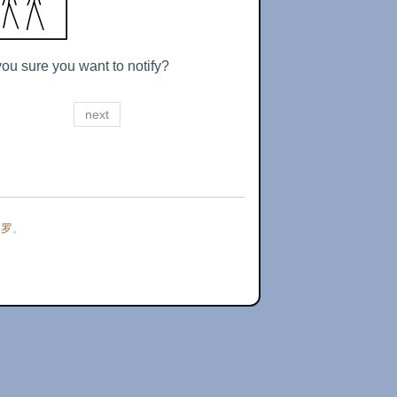
you sure you want to notify?
next
门罗
。