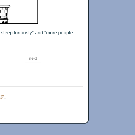
 sleep furiously" and "more people 
next
门罗
。