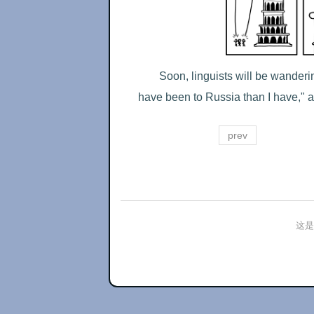
Soon, linguists will be wanderi
have been to Russia than I have," a
prev
这