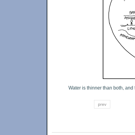
Water is thinner than both, and fi
prev