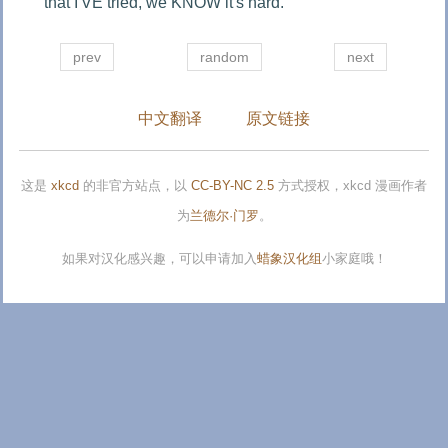
that I'VE tried, we KNOW it's hard."
prev
random
next
中文翻译
原文链接
这是
xkcd
的非官方站点，以
CC-BY-NC 2.5
方式授权，xkcd 漫画作者
为
兰德尔·门罗
。
如果对汉化感兴趣，可以申请加入
蜡象汉化组
小家庭哦！