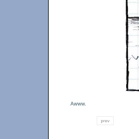
Awww.
prev