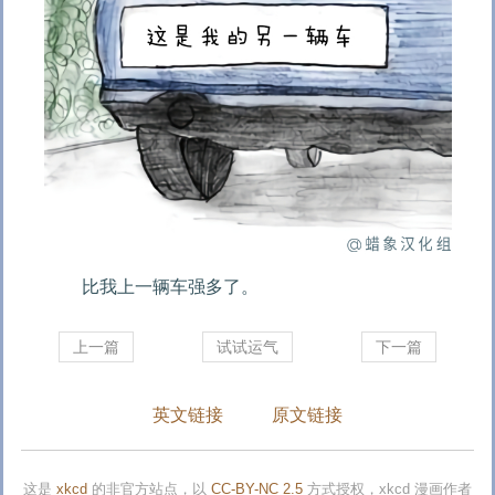
比我上一辆车强多了。
上一篇
试试运气
下一篇
英文链接
原文链接
这是
xkcd
的非官方站点，以
CC-BY-NC 2.5
方式授权，xkcd 漫画作者