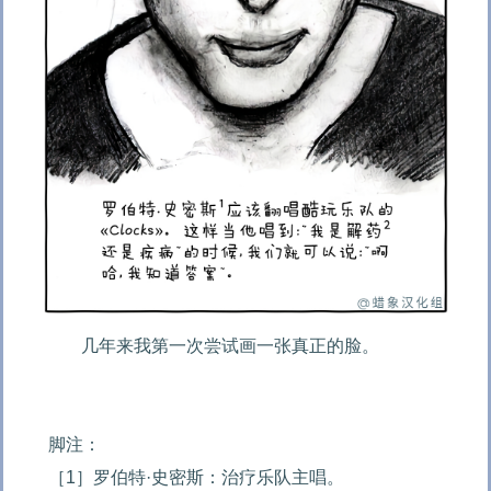
几年来我第一次尝试画一张真正的脸。

脚注：

［1］罗伯特·史密斯：治疗乐队主唱。
