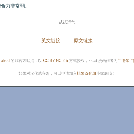
结合力非常弱。
试试运气
英文链接
原文链接
是
xkcd
的非官方站点，以
CC-BY-NC 2.5
方式授权，xkcd 漫画作者为
兰德尔·
如果对汉化感兴趣，可以申请加入
蜡象汉化组
小家庭哦！