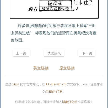
许多饥肠辘辘的时间旅行者在谷歌上搜索“三叶
虫贝类过敏”，却发现他们的运营商在奥陶纪没有覆
盖范围。
上一篇
试试运气
下一篇
英文链接
原文链接
这是
xkcd
的非官方站点，以
CC-BY-NC 2.5
方式授权，xkcd 漫画作者
为
兰德尔·门罗
。
如果对汉化感兴趣，可以申请加入
蜡象汉化组
小家庭哦！