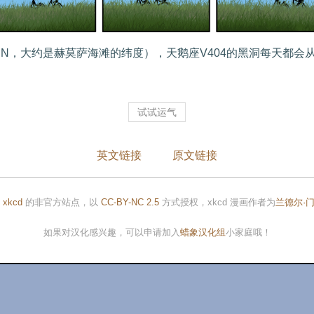
2‘N，大约是赫莫萨海滩的纬度），天鹅座V404的黑洞每天都
试试运气
英文链接
原文链接
是
xkcd
的非官方站点，以
CC-BY-NC 2.5
方式授权，xkcd 漫画作者为
兰德尔·
如果对汉化感兴趣，可以申请加入
蜡象汉化组
小家庭哦！