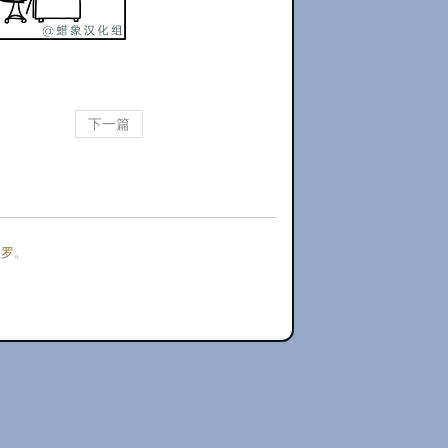
下一篇
门罗
。