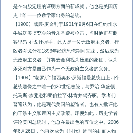
是在勾股定理的证明方面的新成就，他也是美国历
史上唯一一位数学家出身的总统。

【1900】威廉·麦金利于1901年9月6日在纽约州水
牛城泛美博览会的音乐圣殿被枪击，当时他正与刺
客里昂·乔戈什握手，此人是一位无政府主义者。行
凶者乔戈什在1893年经济恐慌期间失业，然后成为
无政府主义者，并将麦金利视为压迫的象征，认为
杀死对方是自己作为一个无政府主义者的义务。

【1904】“老罗斯” 福西奥多·罗斯福是总统山上四个
总统雕像之中唯一的20世纪总统，与乔治·华盛顿、
托马斯·杰斐逊和亚伯拉罕·林肯并驾齐驱。学者们
普遍认为，他是现代美国的塑造者。也有人批评他
的干涉主义和帝国主义政策。即便如此，历史学者
评论美国总统时，他总在最出色的五位之中。2006
年6月26日，他再次成为《时代》周刊的封面人物
