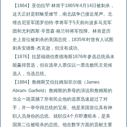
【1864】亚伯拉罕·林肯于1865年4月14日被刺杀，
这天正好是耶稣受难节，南北战争已接近尾声。北
维吉尼亚军团罗伯特·李将军于5天前向波多马克军
团和尤利西斯·辛普森·格兰特将军投降。林肯是历
史上首位被刺杀的美国总统，1835年时曾有人试图
刺杀安德鲁·杰克逊，但没有成功。

【1876】拉瑟福德伯查德海斯1876年参选总统虽未
能赢得普选，但在选举人票仅以一票击败民主党候
选人，当选总统。

【1884】詹姆斯艾伯拉姆加菲尔德（James 
Abram- Garfield）詹姆斯的养母的演说和詹姆斯的
当众一跪震撼了所有民众他的选票迅速超过了对
手，并一举夺得总统的宝座。他是美国首位具有神
职人员身份的总统。就职仅4个月即遭暗杀，是美
国第二位被暗杀的总统。他在数学方面的贡献主要