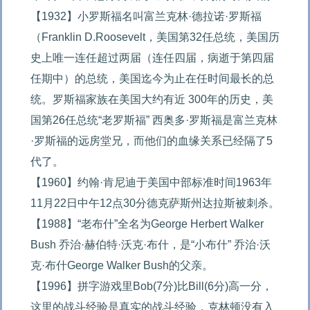
【1932】小罗斯福名叫富兰克林·德拉诺·罗斯福
（Franklin D.Roosevelt，美国第32任总统，美国历
史上唯一连任超过两届（连任四届，病逝于第四届
任期中）的总统，美国迄今为止在任时间最长的总
统。罗斯福家族在美国大约有近 300年的历史，美
国第26任总统“老罗斯福” 西奥多·罗斯福是富兰克林
·罗斯福的远房堂兄，而他们的血缘关系已经隔了5
代了。

【1960】约翰·肯尼迪于美国中部标准时间1963年
11月22日中午12点30分德克萨斯州达拉斯被刺杀。

【1988】“老布什”全名为George Herbert Walker 
Bush 乔治·赫伯特·沃克·布什，是“小布什” 乔治·沃
克·布什George Walker Bush的父亲。

【1996】拼字游戏里Bob(7分)比Bill(6分)高一分，
这里的战斗经验是真实的战斗经验，克林顿没有入