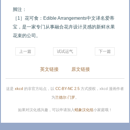
脚注：

［1］花可食：Edible Arrangements中文译名爱蒂
宝，是一家专门从事融合花卉设计灵感的新鲜水果
花束的公司。
上一篇
试试运气
下一篇
英文链接
原文链接
这是
xkcd
的非官方站点，以
CC-BY-NC 2.5
方式授权，xkcd 漫画作者
为
兰德尔·门罗
。
如果对汉化感兴趣，可以申请加入
蜡象汉化组
小家庭哦！