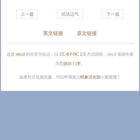
上一篇
试试运气
下一篇
英文链接
原文链接
这是
xkcd
的非官方站点，以
CC-BY-NC 2.5
方式授权，xkcd 漫画作者
为
兰德尔·门罗
。
如果对汉化感兴趣，可以申请加入
蜡象汉化组
小家庭哦！