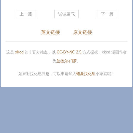
上一篇
试试运气
下一篇
英文链接
原文链接
这是
xkcd
的非官方站点，以
CC-BY-NC 2.5
方式授权，xkcd 漫画作者
为
兰德尔·门罗
。
如果对汉化感兴趣，可以申请加入
蜡象汉化组
小家庭哦！