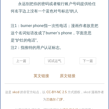
永远别把你的密码或者银行账户号码提供给任
何名字边上没有一个蓝色对号标志²的人 

注1：burner phone指一次性电话；漫画作者故意把
这个名词短语改成了burner’s phone，字面意思
是“炉灶的电话”。

注2：指推特的用户认证标志。
上一篇
试试运气
下一篇
英文链接
原文链接
这是
xkcd
的非官方站点，以
CC-BY-NC 2.5
方式授权，xkcd 漫画作者
为
兰德尔·门罗
。