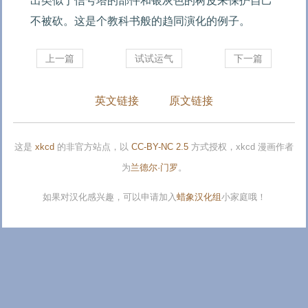
出类似于信号塔的部件和银灰色的树皮来保护自己
不被砍。这是个教科书般的趋同演化的例子。
上一篇
试试运气
下一篇
英文链接
原文链接
这是
xkcd
的非官方站点，以
CC-BY-NC 2.5
方式授权，xkcd 漫画作者
为
兰德尔·门罗
。
如果对汉化感兴趣，可以申请加入
蜡象汉化组
小家庭哦！